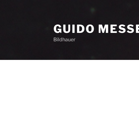
GUIDO MESS
Bildhauer
Skulpturen
Kleinplastik
Mittlere Größe
Großplastik
Hüllenwerke
Vita